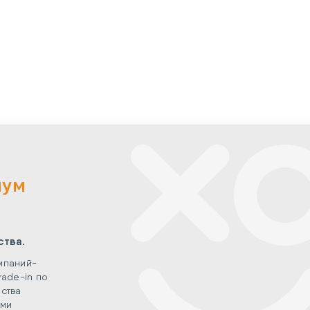
мум
ства.
мпаний-
rade-in по
ства
ыми