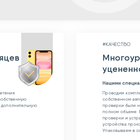
#КАЧЕСТВО
сяцев
Многоур
уцененн
Нашими специа
етения
Проводим компле
 собственную
собственном авт
и дополнительную
проверки были н
полном объеме. 
проверки и устр
устройства прох
Упаковываем в с