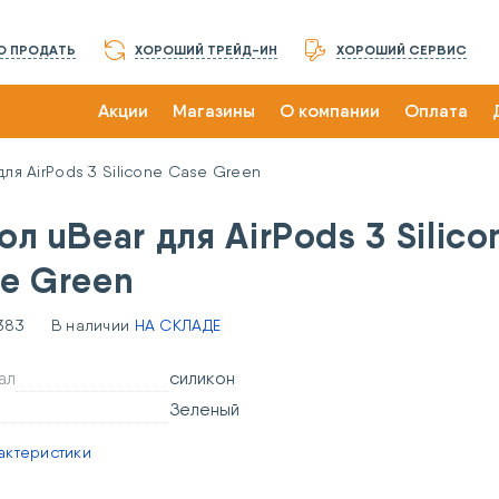
О ПРОДАТЬ
ХОРОШИЙ ТРЕЙД-ИН
ХОРОШИЙ СЕРВИС
Акции
Магазины
О компании
Оплата
для AirPods 3 Silicone Case Green
ол uBear для AirPods 3 Silico
e Green
383
В наличии
НА СКЛАДЕ
ал
силикон
Зеленый
актеристики