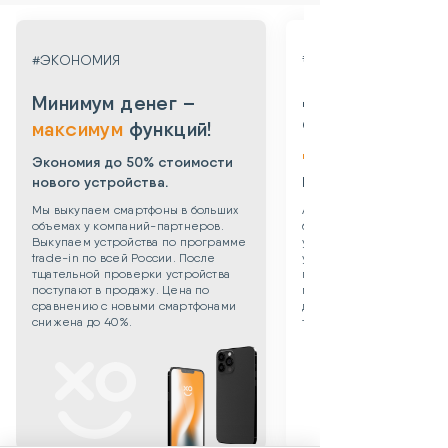
#ГАРАНТИЯ
#ЭКОНОМИЯ
Даем гарантию
Минимум денег –
от 3х месяцев
максимум
функций!
до 3х лет!
Экономия до 50% стоимости
нового устройства.
Берем все риски на 
Мы выкупаем смартфоны в больших
Абсолютная уверенность
объемах у компаний-партнеров.
безопасности приобрет
Выкупаем устройства по программе
уцененного смартфона: 
trade-in по всей России. После
устройства даем собств
тщательной проверки устройства
гарантию 3 месяца. Такж
поступают в продажу. Цена по
можете приобрести
сравнению с новыми смартфонами
дополнительную гаранти
снижена до 40%.
технику до 3х лет!