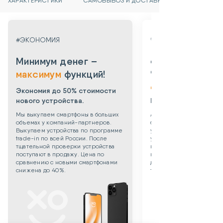
ХАРАКТЕРИСТИКИ
САМОВЫВОЗ И ДОСТАВКА
#ГАРАНТИЯ
#ЭКОНОМИЯ
Даем гарантию
Минимум денег –
от 3х месяцев
максимум
функций!
до 3х лет!
Экономия до 50% стоимости
нового устройства.
Берем все риски на 
Мы выкупаем смартфоны в больших
Абсолютная уверенность
объемах у компаний-партнеров.
безопасности приобрет
Выкупаем устройства по программе
уцененного смартфона: 
trade-in по всей России. После
устройства даем собств
тщательной проверки устройства
гарантию 3 месяца. Такж
поступают в продажу. Цена по
можете приобрести
сравнению с новыми смартфонами
дополнительную гаранти
снижена до 40%.
технику до 3х лет!