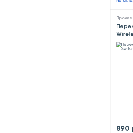
На скл
Прочее
Перек
Wirel
890 