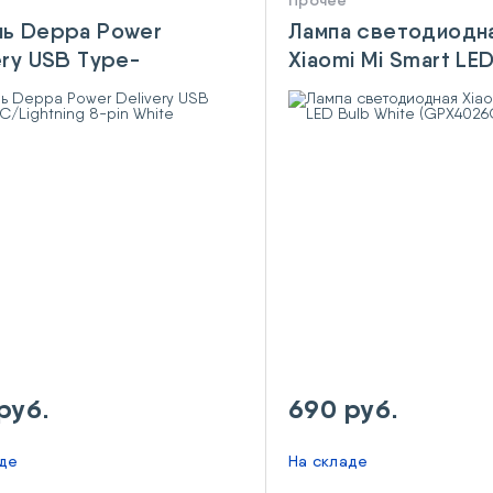
Прочее
ль Deppa Power
Лампа светодиодн
ery USB Type-
Xiaomi Mi Smart LE
htning 8-pin White
White (GPX4026GL
руб.
690 руб.
аде
На складе