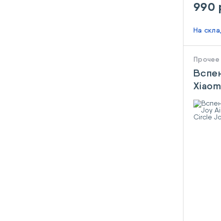
990 
На скл
Прочее
Вспен
Xiaom
Wine 
Circl