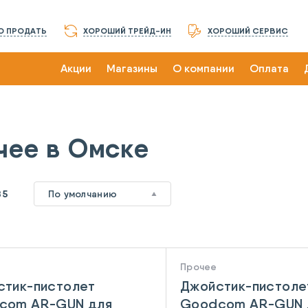
О ПРОДАТЬ
ХОРОШИЙ ТРЕЙД-ИН
ХОРОШИЙ СЕРВИС
Акции
Магазины
О компании
Оплата
чее в Омске
85
По умолчанию
Прочее
стик-пистолет
Джойстик-пистоле
com AR-GUN для
Goodcom AR-GUN 