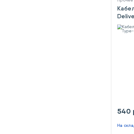
Прочее
Кабе
Deliv
C/Lig
540 
На скл