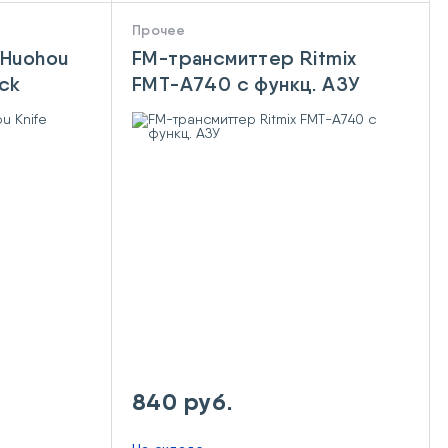
Прочее
 Huohou
FM-трансмиттер Ritmix
ack
FMT-A740 c функц. АЗУ
840 руб.