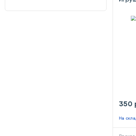
350 
На скл