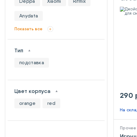
Deppa
Xiaomi
Ritmix
смар
Anydata
Показать все
Тип
подставка
Цвет корпуса
290 
orange
red
На скл
Прочее
Игруш