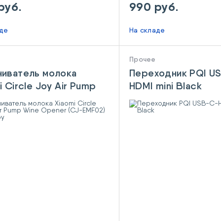
руб.
990 руб.
аде
На складе
Прочее
иватель молока
Переходник PQI U
i Circle Joy Air Pump
HDMI mini Black
Opener (CJ-EMF02)
e Joy