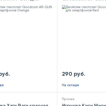
тфонов Orange
смартфонов Red
руб.
290 руб.
аде
На складе
Прочее
ка Хаги Ваги красная
Игрушка Киси Миси