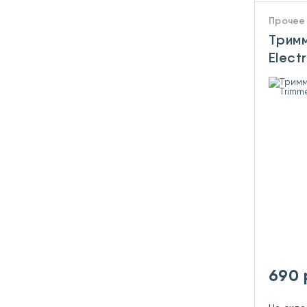
Прочее
Тримм
Elect
HN3 B
690 