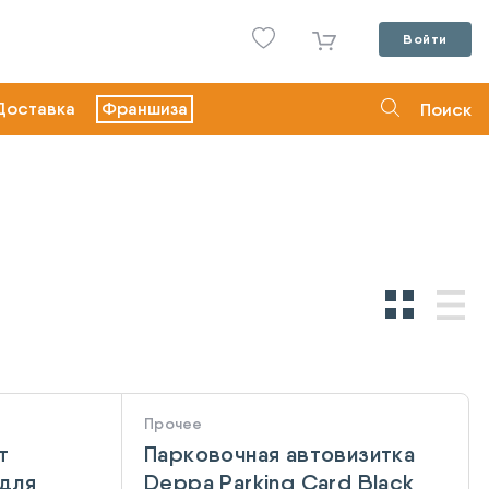
Войти
Доставка
Франшиза
Поиск
Прочее
т
Парковочная автовизитка
для
Deppa Parking Card Black