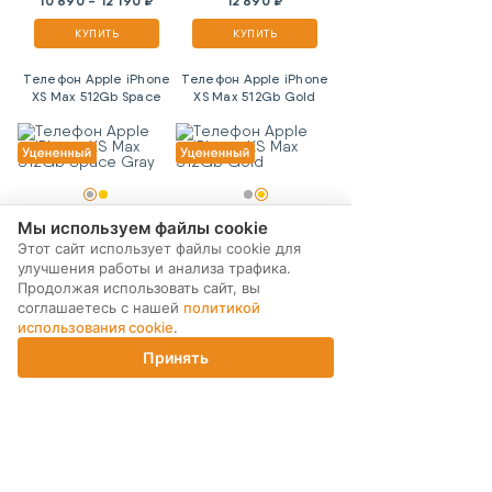
10 690 - 12 190 ₽
12 890 ₽
КУПИТЬ
КУПИТЬ
Телефон Apple iPhone
Телефон Apple iPhone
XS Max 512Gb Space
XS Max 512Gb Gold
Gray
12 990 ₽
12 990 ₽
Мы используем файлы cookie
Этот сайт использует файлы cookie для
КУПИТЬ
КУПИТЬ
улучшения работы и анализа трафика.
Продолжая использовать сайт, вы
Телефон Apple iPhone
Телефон Apple iPhone
соглашаетесь с нашей
политикой
11 Pro 256Gb Gold
11 Pro 64Gb Space Gray
использования cookie
.
Принять
Главная
Каталог
Корзина
Магазины
Войти
13 090 ₽
13 290 ₽
КУПИТЬ
КУПИТЬ